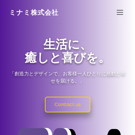
ミナミ株式会社
生活に、
癒しと喜びを。
「創造力とデザインで、お客様一人ひとりに感動と幸
せを届ける。」
Contact us